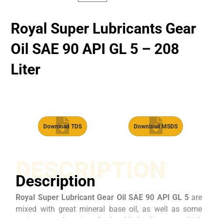
Royal Super Lubricants Gear
Oil SAE 90 API GL 5 – 208
Liter
Download TDS
Download MSDS
DESCRIPTION
Description
Royal Super Lubricant Gear Oil SAE 90 API GL 5
are
mixed with great mineral base oil, as well as some