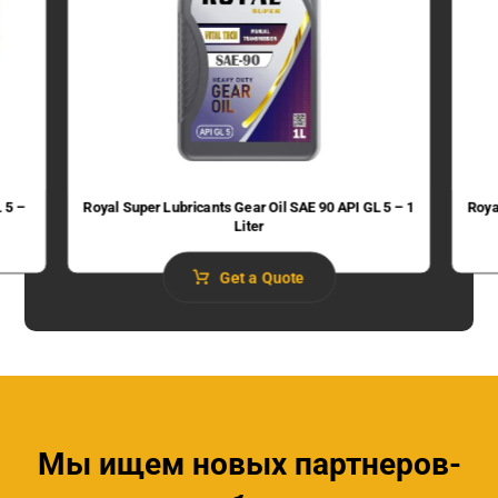
 5 –
Royal Super Lubricants Gear Oil SAE 90 API GL 5 – 1
Roya
Liter
Get a Quote
Мы ищем новых партнеров-