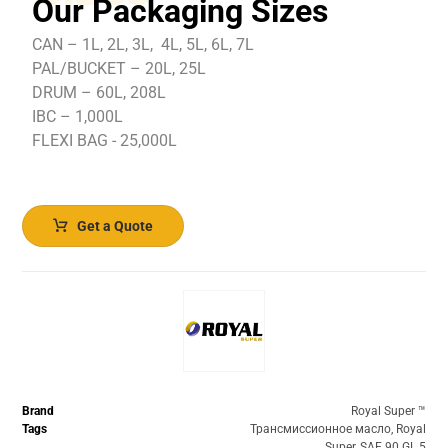
Our Packaging Sizes
CAN – 1L, 2L, 3L, 4L, 5L, 6L, 7L
PAL/BUCKET – 20L, 25L
DRUM – 60L, 208L
IBC – 1,000L
FLEXI BAG - 25,000L
Get a Quote
Brand
Royal Super ™️
Tags
Трансмиссионное масло
,
Royal
Super
,
SAE 90 GL 5