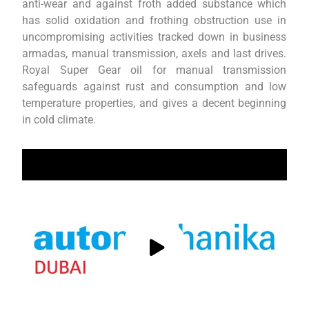
anti-wear and against froth added substance which
has solid oxidation and frothing obstruction use in
uncompromising activities tracked down in business
armadas, manual transmission, axels and last drives.
Royal Super Gear oil for manual transmission
safeguards against rust and consumption and low
temperature properties, and gives a decent beginning
in cold climate.