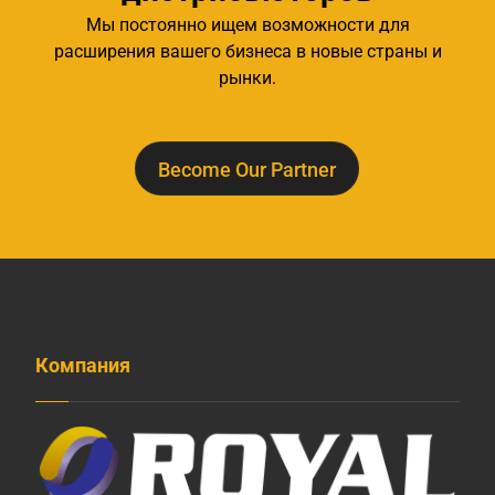
Мы постоянно ищем возможности для
расширения вашего бизнеса в новые страны и
рынки.
Become Our Partner
Компания