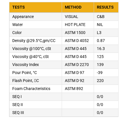
TESTS
METHOD
RESULTS
Appearance
VISUAL
C&B
Water
HOT PLATE
NIL
Color
ASTM 1500
L3
Density @29.5°C,gm/CC
ASTM D 4052
0.87
Viscosity @100°C, cSt
ASTM D 445
16.3
Viscosity @40°C, cSt
ASTM D 445
125
Viscosity Index
ASTM D 2270
139
Pour Point, °C
ASTM D 97
-39
Flash Point, C
ASTM D 92
220
Foam Characteristics
ASTM 892
SEQ I
0/0
SEQ II
0/0
SEQ III
0/0