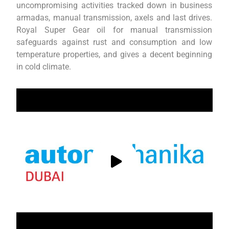
uncompromising activities tracked down in business
armadas, manual transmission, axels and last drives.
Royal Super Gear oil for manual transmission
safeguards against rust and consumption and low
temperature properties, and gives a decent beginning
in cold climate.