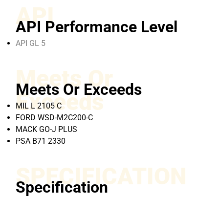
API
API Performance Level
API GL 5
Meets Or
Meets Or Exceeds
Exceeds
MIL L 2105 C
FORD WSD-M2C200-C
MACK GO-J PLUS
PSA B71 2330
SPECIFICATION
Specification