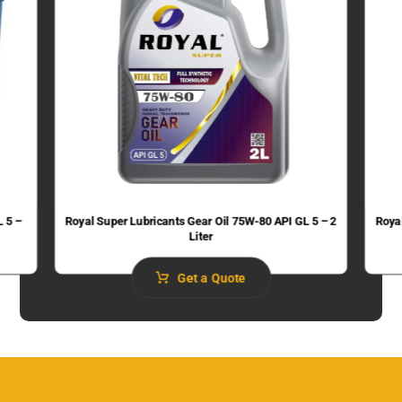
L 5 –
Royal Super Lubricants Gear Oil 75W-80 API GL 5 – 2
Roya
Liter
Get a Quote