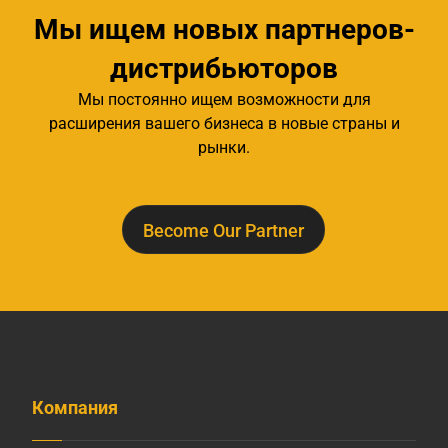
Мы ищем новых партнеров-
дистрибьюторов
Мы постоянно ищем возможности для
расширения вашего бизнеса в новые страны и
рынки.
Become Our Partner
Компания