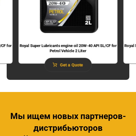
/CF for
Royal Super Lubricants engine oil 20W-40 API SL/CF for
Royal 
Petrol Vehicle 2 Liter
Get a Quote
Мы ищем новых партнеров-
дистрибьюторов