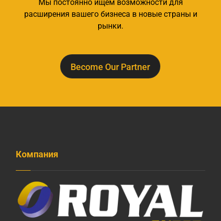
Мы постоянно ищем возможности для
расширения вашего бизнеса в новые страны и
рынки.
Become Our Partner
Компания