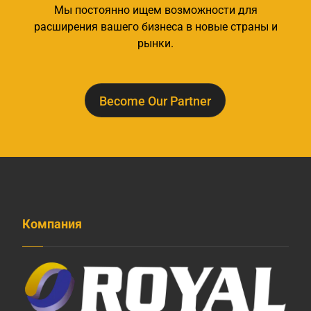
Мы постоянно ищем возможности для
расширения вашего бизнеса в новые страны и
рынки.
Become Our Partner
Компания