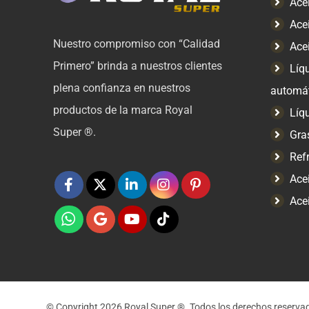
Acei
Ace
Nuestro compromiso con “Calidad
Acei
Primero” brinda a nuestros clientes
Líq
plena confianza en nuestros
automá
productos de la marca Royal
Líq
Super ®.
Gra
Ref
Ace
Ace
© Copyright 2026 Royal Super ®. Todos los derechos reservad