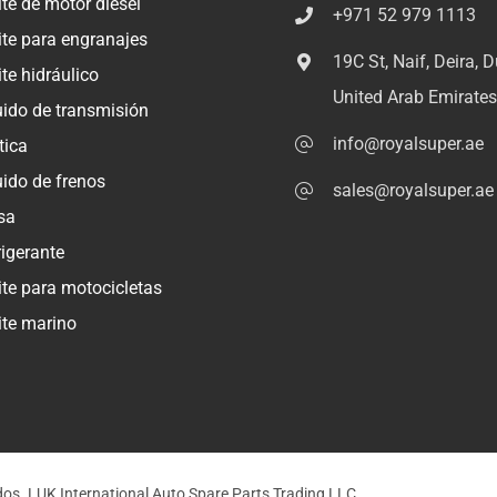
te de motor diésel
+971 52 979 1113
ite para engranajes
19C St, Naif, Deira, D
te hidráulico
United Arab Emirate
uido de transmisión
info@royalsuper.ae
tica
uido de frenos
sales@royalsuper.ae
sa
rigerante
ite para motocicletas
ite marino
os. LUK International Auto Spare Parts Trading LLC