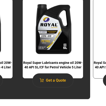
oil 20W-
Royal Super Lubricants engine oil 20W-
Royal S
 4 Liter
40 API SL/CF for Petrol Vehicle 5 Liter
40 API 
Get a Quote