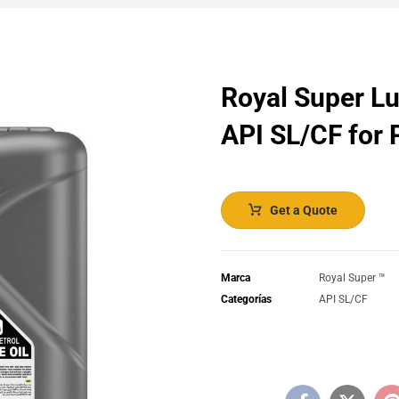
Royal Super Lu
API SL/CF for P
Get a Quote
Marca
Royal Super ™️
Categorías
API SL/CF