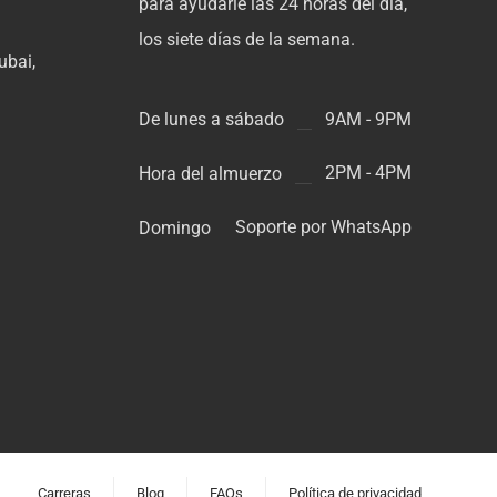
para ayudarle las 24 horas del día,
los siete días de la semana.
ubai,
s
9AM - 9PM
De lunes a sábado
2PM - 4PM
Hora del almuerzo
Soporte por WhatsApp
Domingo
Carreras
Blog
FAQs
Política de privacidad