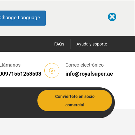
Change Language
FAQs
Ayuda y soporte
Llámanos
Correo electrónico
00971551253503
info@royalsuper.ae
Conviértete en socio
comercial