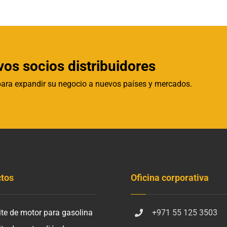
s socios distribuidores
ra expandir su negocio a nuevos países y mercados.
tos
Oficina corporativa
ite de motor para gasolina
+971 55 125 3503