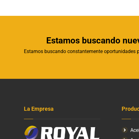
Estamos buscando nuevo
Estamos buscando constantemente oportunidades pa
La Empresa
Produc
Ace