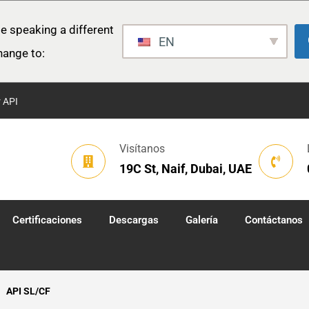
e speaking a different
EN
hange to:
r API
Visítanos
19C St, Naif, Dubai, UAE
Certificaciones
Descargas
Galería
Contáctanos
API SL/CF