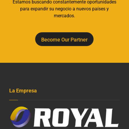
Estamos buscando constantemente oportunidades
para expandir su negocio a nuevos países y
mercados.
Become Our Partner
La Empresa