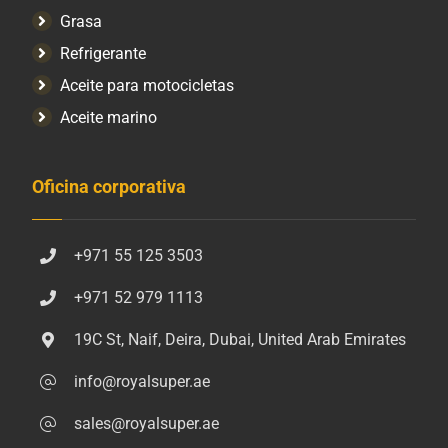
Grasa
Refrigerante
Aceite para motocicletas
Aceite marino
Oficina corporativa
+971 55 125 3503
+971 52 979 1113
19C St, Naif, Deira, Dubai, United Arab Emirates
info@royalsuper.ae
sales@royalsuper.ae