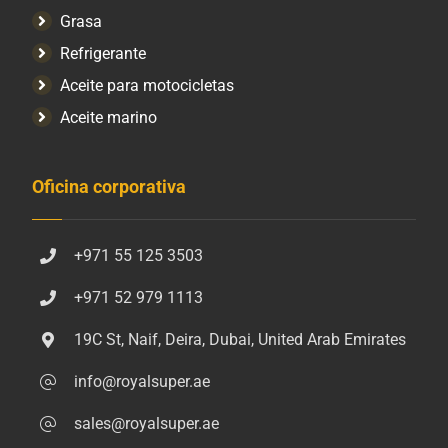
Grasa
Refrigerante
Aceite para motocicletas
Aceite marino
Oficina corporativa
+971 55 125 3503
+971 52 979 1113
19C St, Naif, Deira, Dubai, United Arab Emirates
info@royalsuper.ae
sales@royalsuper.ae