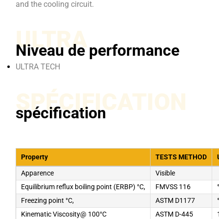
and the cooling circuit.
ULTRA
Niveau de performance
ULTRA TECH
SPÉCIFICATION
spécification
Property
TESTS METHOD
Apparence
Visible
Equilibrium reflux boiling point (ERBP) °C,
FMVSS 116
Freezing point °C,
ASTM D1177
Kinematic Viscosity@ 100°C
ASTM D-445