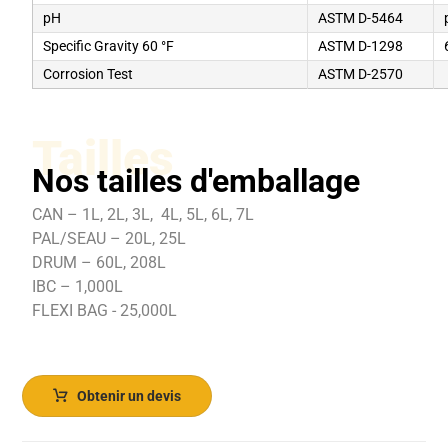
pH
ASTM D-5464
Specific Gravity 60 °F
ASTM D-1298
Corrosion Test
ASTM D-2570
Tailles
Nos tailles d'emballage
CAN – 1L, 2L, 3L, 4L, 5L, 6L, 7L
PAL/SEAU – 20L, 25L
DRUM – 60L, 208L
IBC – 1,000L
FLEXI BAG - 25,000L
Obtenir un devis