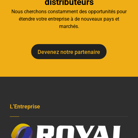
distributeurs
Nous cherchons constamment des opportunités pour
étendre votre entreprise à de nouveaux pays et
marchés.
Devenez notre partenaire
L’Entreprise