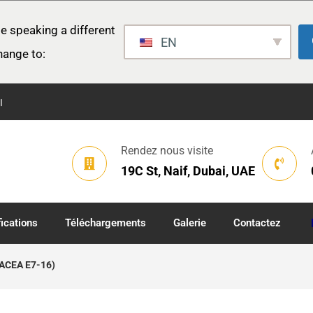
e speaking a different
EN
hange to:
I
Rendez nous visite
19C St, Naif, Dubai, UAE
fications
Téléchargements
Galerie
Contactez
(ACEA E7-16)