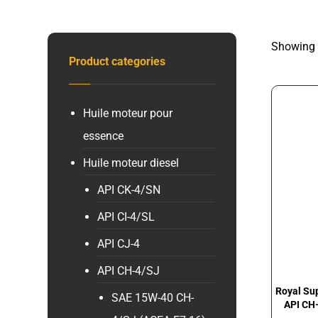
Showing a
Product categories
Huile moteur pour
essence
Huile moteur diesel
API CK-4/SN
API CI-4/SL
API CJ-4
API CH-4/SJ
Royal Sup
SAE 15W-40 CH-
API CH-