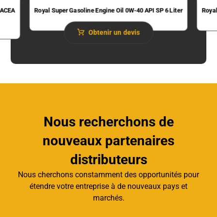
 (ACEA
Royal Super Gasoline Engine Oil 0W-40 API SP 6 Liter
Royal
Obtenir un devis
Nous recherchons de
nouveaux partenaires
distributeurs
Nous cherchons constamment des opportunités pour
étendre votre entreprise à de nouveaux pays et
marchés.