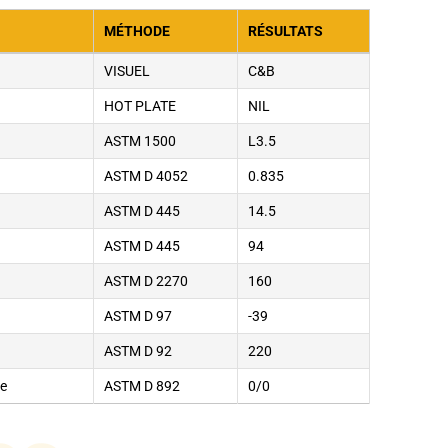
MÉTHODE
RÉSULTATS
VISUEL
C&B
HOT PLATE
NIL
ASTM 1500
L3.5
ASTM D 4052
0.835
ASTM D 445
14.5
ASTM D 445
94
ASTM D 2270
160
ASTM D 97
-39
ASTM D 92
220
se
ASTM D 892
0/0