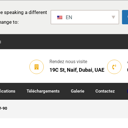
e speaking a different
EN
hange to:
I
Rendez nous visite
19C St, Naif, Dubai, UAE
fications
Téléchargements
Galerie
Contactez
W-90