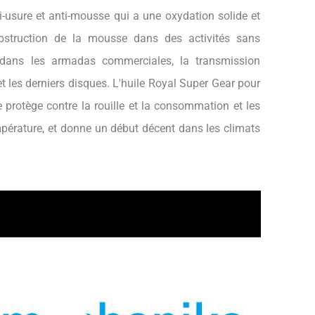
-usure et anti-mousse qui a une oxydation solide et
'obstruction de la mousse dans des activités sans
dans les armadas commerciales, la transmission
et les derniers disques. L'huile Royal Super Gear pour
protège contre la rouille et la consommation et les
pérature, et donne un début décent dans les climats