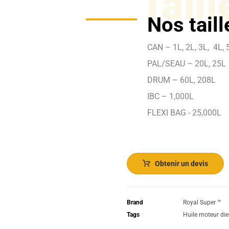
Taill
Nos tail
CAN – 1L, 2L, 3L, 4L, 5
PAL/SEAU – 20L, 25L
DRUM – 60L, 208L
IBC – 1,000L
FLEXI BAG - 25,000L
Obtenir un devis
Brand
Royal Super ™️
Tags
Huile moteur die