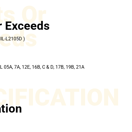
s Or
r Exceeds
eds
MIL-L2105D )
05A, 7A, 12E, 16B, C & D, 17B, 19B, 21A
CIFICATION
ation