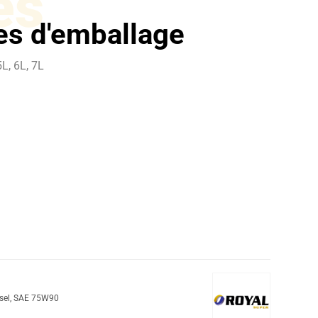
es
les d'emballage
L, 6L, 7L
sel
,
SAE 75W90