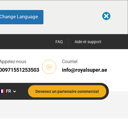
Change Language
FAQ
Aide et support
Appelez-nous
Courriel
00971551253503
info@royalsuper.ae
FR
Devenez un partenaire commercial