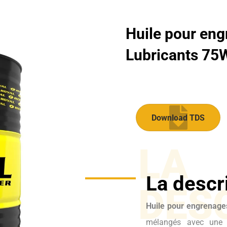
Huile pour en
Lubricants 75W
Download TDS
LA
La descr
DES
Huile pour engrenage
mélangés avec une e