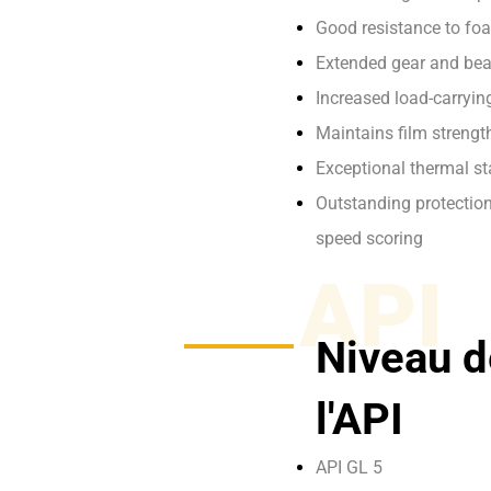
Good resistance to fo
Extended gear and bear
Increased load-carryin
Maintains film strength
Exceptional thermal st
Outstanding protectio
speed scoring
API
Niveau d
l'API
API GL 5