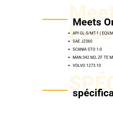
Meet
Meets O
Exce
API GL-5/MT-1 ( EQV.
SAE J2360
SCANIA STO 1:0
MAN 342 M2, ZF TE ML 
VOLVO 1273.10
SPÉ
spécific