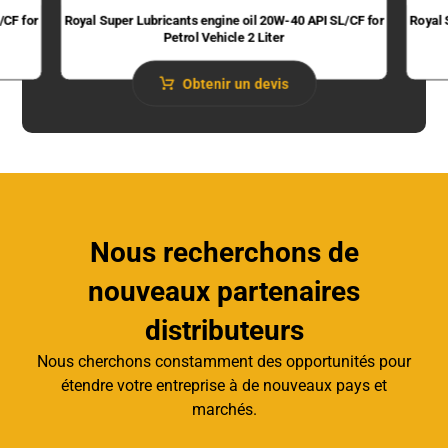
/CF for
Royal Super Lubricants engine oil 20W-40 API SL/CF for
Royal 
Petrol Vehicle 2 Liter
Obtenir un devis
Nous recherchons de
nouveaux partenaires
distributeurs
Nous cherchons constamment des opportunités pour
étendre votre entreprise à de nouveaux pays et
marchés.