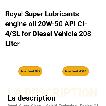
Royal Super Lubricants
engine oil 20W-50 API CI-
4/SL for Diesel Vehicle 208
Liter
Download TDS
Download MSDS
LA DESCRIPTION
La description
Royal Super Clean - Shield Technology Engine Oil