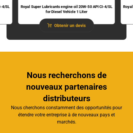
I-4/SL
Royal Super Lubricants engine oil 20W-50 API CI-4/SL
Royal
for Diesel Vehicle 1 Liter
Obtenir un devis
Nous recherchons de
nouveaux partenaires
distributeurs
Nous cherchons constamment des opportunités pour
étendre votre entreprise à de nouveaux pays et
marchés.