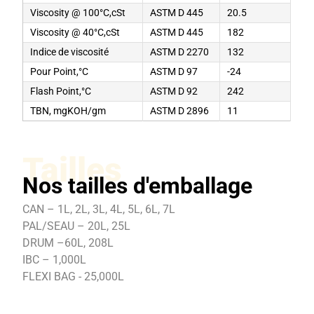
Viscosity @ 100°C,cSt
ASTM D 445
20.5
Viscosity @ 40°C,cSt
ASTM D 445
182
Indice de viscosité
ASTM D 2270
132
Pour Point,°C
ASTM D 97
-24
Flash Point,°C
ASTM D 92
242
TBN, mgKOH/gm
ASTM D 2896
11
Tailles
Nos tailles d'emballage
CAN – 1L, 2L, 3L, 4L, 5L, 6L, 7L
PAL/SEAU – 20L, 25L
DRUM –60L, 208L
IBC – 1,000L
FLEXI BAG - 25,000L