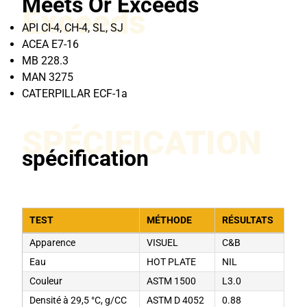
Meets Or Exceeds
Exceeds
API CI-4, CH-4, SL, SJ
ACEA E7-16
MB 228.3
MAN 3275
CATERPILLAR ECF-1a
SPÉCIFICATION
spécification
TEST
MÉTHODE
RÉSULTATS
Apparence
VISUEL
C&B
Eau
HOT PLATE
NIL
Couleur
ASTM 1500
L3.0
Densité à 29,5 °C, g/CC
ASTM D 4052
0.88