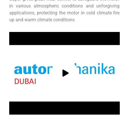
in various atmospheric conditions and unforgiving
applications, protecting the motor in cold climate fire
up and warm climate conditions