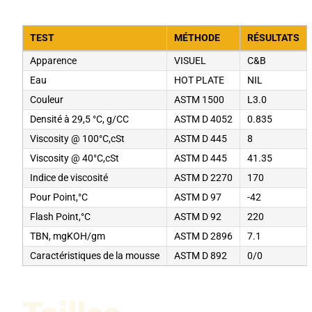
TEST
MÉTHODE
RÉSULTATS
Apparence
VISUEL
C&B
Eau
HOT PLATE
NIL
Couleur
ASTM 1500
L3.0
Densité à 29,5 °C, g/CC
ASTM D 4052
0.835
Viscosity @ 100°C,cSt
ASTM D 445
8
Viscosity @ 40°C,cSt
ASTM D 445
41.35
Indice de viscosité
ASTM D 2270
170
Pour Point,°C
ASTM D 97
-42
Flash Point,°C
ASTM D 92
220
TBN, mgKOH/gm
ASTM D 2896
7.1
Caractéristiques de la mousse
ASTM D 892
0/0