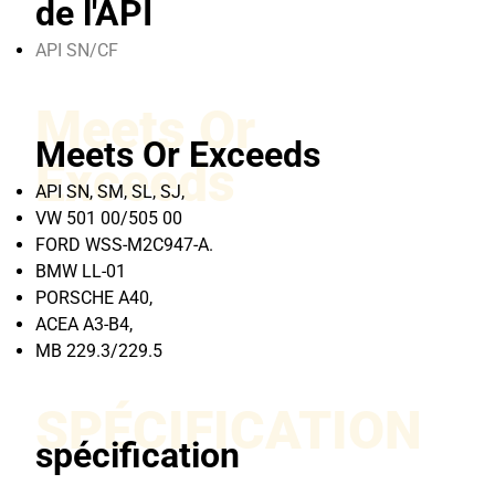
de l'API
API SN/CF
Meets Or
Meets Or Exceeds
Exceeds
API SN, SM, SL, SJ,
VW 501 00/505 00
FORD WSS-M2C947-A.
BMW LL-01
PORSCHE A40,
ACEA A3-B4,
MB 229.3/229.5
SPÉCIFICATION
spécification