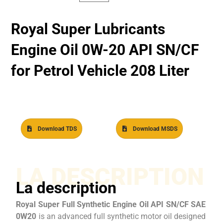
Royal Super Lubricants
Engine Oil 0W-20 API SN/CF
for Petrol Vehicle 208 Liter
Download TDS
Download MSDS
LA DESCRIPTION
La description
Royal Super Full Synthetic Engine Oil API SN/CF SAE
0W20
is an advanced full synthetic motor oil designed