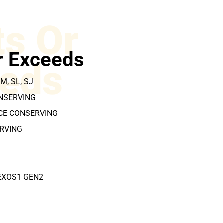
s Or
r Exceeds
eds
SM, SL, SJ
ONSERVING
RCE CONSERVING
RVING
EXOS1 GEN2