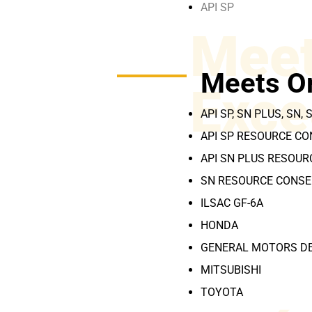
API SP
Meet
Meets O
Exce
API SP, SN PLUS, SN, 
API SP RESOURCE C
API SN PLUS RESOU
SN RESOURCE CONSE
ILSAC GF-6A
HONDA
GENERAL MOTORS D
MITSUBISHI
TOYOTA