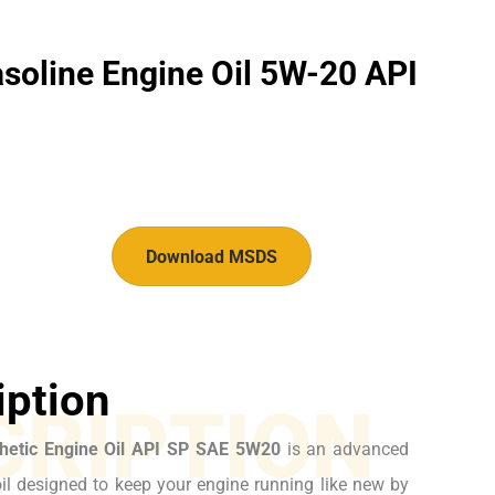
soline Engine Oil 5W-20 API
Download MSDS
iption
CRIPTION
thetic Engine Oil API SP SAE 5W20
is an advanced
oil designed to keep your engine running like new by