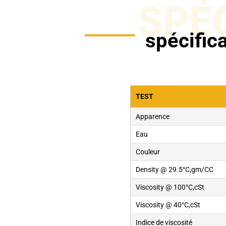
SPÉ
spécific
TEST
Apparence
Eau
Couleur
Density @ 29.5°C,gm/CC
Viscosity @ 100°C,cSt
Viscosity @ 40°C,cSt
Indice de viscosité