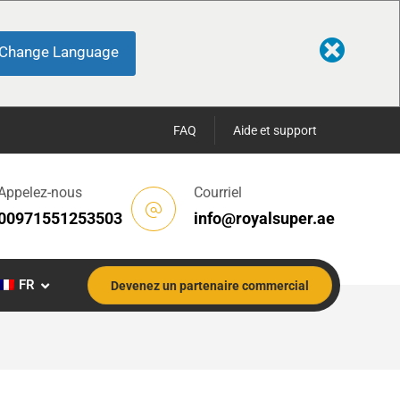
Change Language
FAQ
Aide et support
Appelez-nous
Courriel
00971551253503
info@royalsuper.ae
FR
Devenez un partenaire commercial