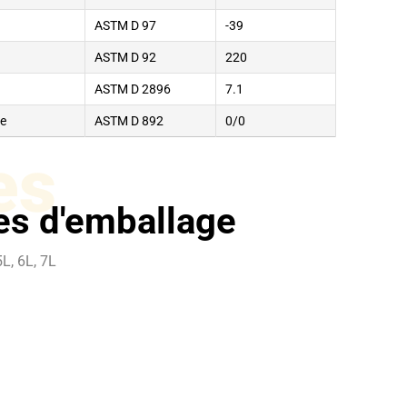
ASTM D 97
-39
ASTM D 92
220
ASTM D 2896
7.1
se
ASTM D 892
0/0
es
les d'emballage
L, 6L, 7L