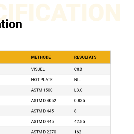
CIFICATION
ation
MÉTHODE
RÉSULTATS
VISUEL
C&B
HOT PLATE
NIL
ASTM 1500
L3.0
ASTM D 4052
0.835
ASTM D 445
8
ASTM D 445
42.85
ASTM D 2270
162