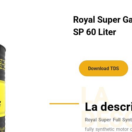
Royal Super Ga
SP 60 Liter
Download TDS
LA
La descr
DES
Royal Super Full Syn
fully synthetic motor 