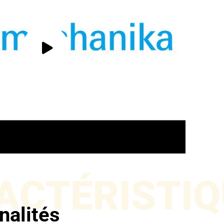
ACTÉRISTIQ
nalités