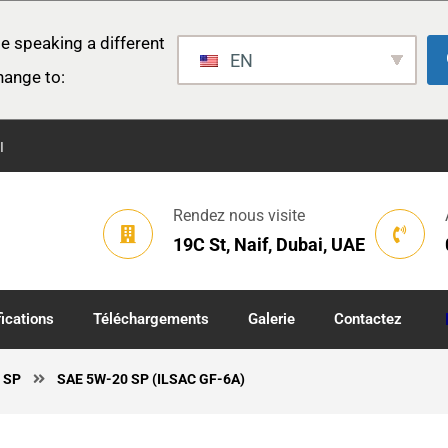
e speaking a different
EN
hange to:
I
Rendez nous visite
19C St, Naif, Dubai, UAE
fications
Téléchargements
Galerie
Contactez
 SP
SAE 5W-20 SP (ILSAC GF-6A)