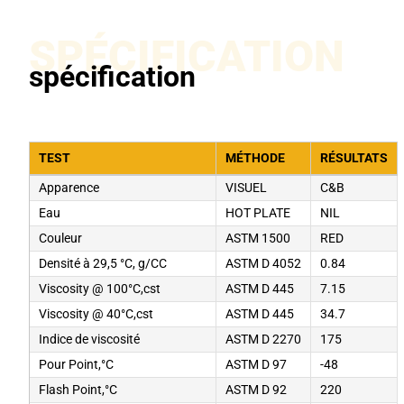
SPÉCIFICATION
spécification
TEST
MÉTHODE
RÉSULTATS
Apparence
VISUEL
C&B
Eau
HOT PLATE
NIL
Couleur
ASTM 1500
RED
Densité à 29,5 °C, g/CC
ASTM D 4052
0.84
Viscosity @ 100°C,cst
ASTM D 445
7.15
Viscosity @ 40°C,cst
ASTM D 445
34.7
Indice de viscosité
ASTM D 2270
175
Pour Point,°C
ASTM D 97
-48
Flash Point,°C
ASTM D 92
220