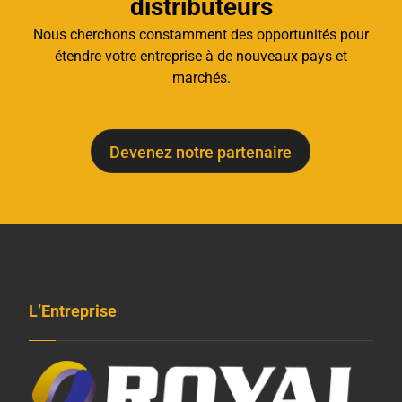
distributeurs
Nous cherchons constamment des opportunités pour
étendre votre entreprise à de nouveaux pays et
marchés.
Devenez notre partenaire
L’Entreprise