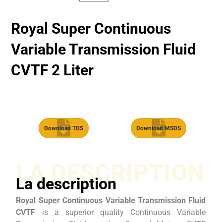
Royal Super Continuous
Variable Transmission Fluid
CVTF 2 Liter
Download TDS
Download MSDS
LA DESCRIPTION
La description
Royal Super Continuous Variable Transmission Fluid
CVTF
is a superior quality Continuous Variable