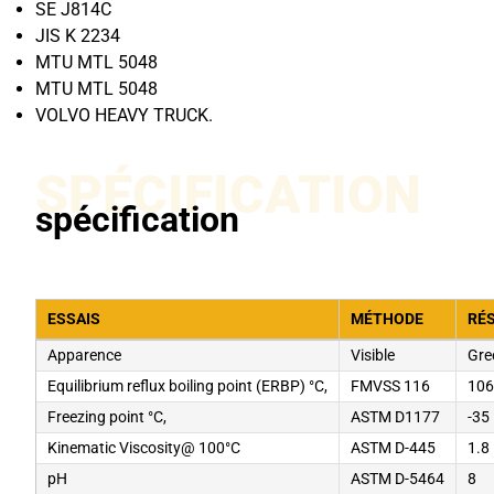
SE J814C
JIS K 2234
MTU MTL 5048
MTU MTL 5048
VOLVO HEAVY TRUCK.
SPÉCIFICATION
spécification
ESSAIS
MÉTHODE
RÉ
Apparence
Visible
Gre
Equilibrium reflux boiling point (ERBP) °C,
FMVSS 116
10
Freezing point °C,
ASTM D1177
-35
Kinematic Viscosity@ 100°C
ASTM D-445
1.8
pH
ASTM D-5464
8