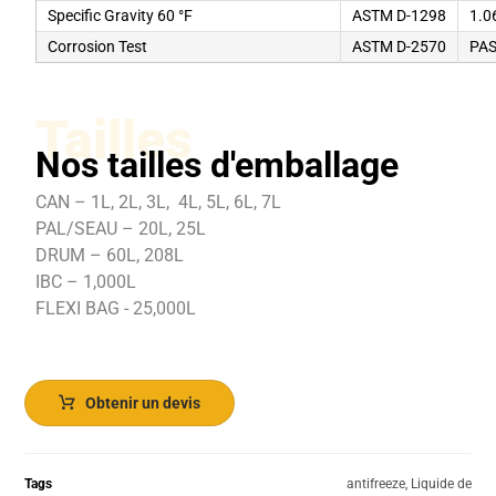
Specific Gravity 60 °F
ASTM D-1298
1.0
Corrosion Test
ASTM D-2570
PA
Tailles
Nos tailles d'emballage
CAN – 1L, 2L, 3L, 4L, 5L, 6L, 7L
PAL/SEAU – 20L, 25L
DRUM – 60L, 208L
IBC – 1,000L
FLEXI BAG - 25,000L
Obtenir un devis
Tags
antifreeze
,
Liquide de