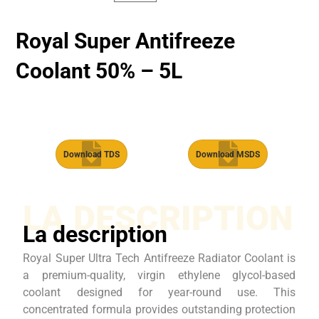
Royal Super Antifreeze
Coolant 50% – 5L
Download TDS
Download MSDS
LA DESCRIPTION
La description
Royal Super Ultra Tech Antifreeze Radiator Coolant is
a premium-quality, virgin ethylene glycol-based
coolant designed for year-round use. This
concentrated formula provides outstanding protection