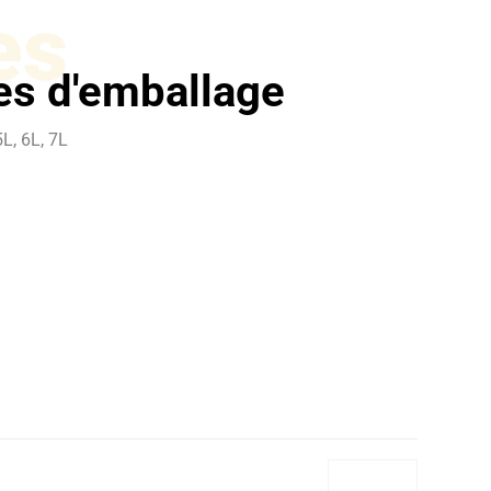
es
les d'emballage
L, 6L, 7L