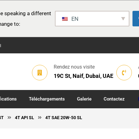
e speaking a different
EN
hange to:
I
Rendez nous visite
19C St, Naif, Dubai, UAE
fications
Téléchargements
Galerie
Contactez
4T
4T API SL
4T SAE 20W-50 SL