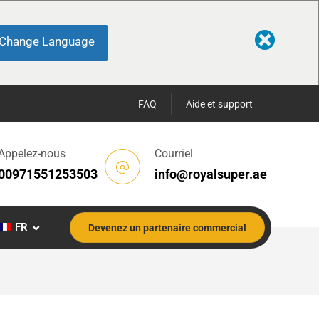
Change Language
FAQ
Aide et support
Appelez-nous
Courriel
00971551253503
info@royalsuper.ae
FR
Devenez un partenaire commercial