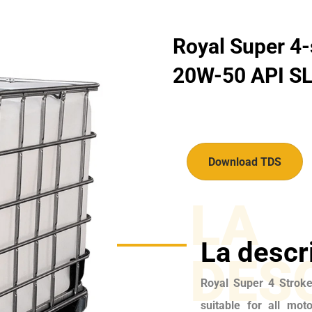
Royal Super 4-
20W-50 API SL
Download TDS
LA
La descr
DES
Royal Super 4 Stroke 
suitable for all moto