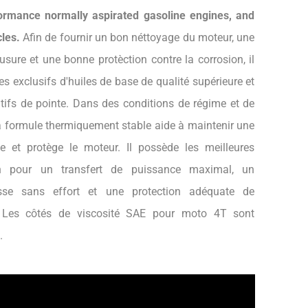
formance normally aspirated gasoline engines, and
les.
Afin de fournir un bon néttoyage du moteur, une
usure et une bonne protèction contre la corrosion, il
exclusifs d'huiles de base de qualité supérieure et
tifs de pointe. Dans des conditions de régime et de
a formule thermiquement stable aide à maintenir une
iée et protège le moteur. Il possède les meilleures
ion pour un transfert de puissance maximal, un
sse sans effort et une protection adéquate de
 Les côtés de viscosité SAE pour moto 4T sont
.