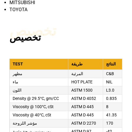
MITSUBISHI
TOYOTA
تخصيص
تخصيص
النتائج
طريقة
TEST
C&B
المرئية
مظهر
NIL
HOT PLATE
ماء
L3.0
ASTM 1500
اللون
Density @ 29.5°C, gm/CC
ASTM D 4052
0.835
Viscosity @ 100°C, cSt
ASTM D 445
8
Viscosity @ 40°C, cSt
ASTM D 445
41.35
170
ASTM D 2270
مؤشر اللزوجة
-42
ASTM D 97
بور بوينت ، درجة مئوية