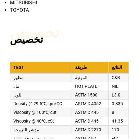
MITSUBISHI
TOYOTA
تخصيص
تخصيص
النتائج
طريقة
TEST
C&B
المرئية
مظهر
NIL
HOT PLATE
ماء
L3.0
ASTM 1500
اللون
Density @ 29.5°C, gm/CC
ASTM D 4052
0.835
Viscosity @ 100°C, cSt
ASTM D 445
8
Viscosity @ 40°C, cSt
ASTM D 445
41.35
170
ASTM D 2270
مؤشر اللزوجة
-42
ASTM D 97
بور بوينت ، درجة مئوية