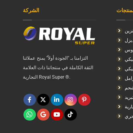
لمنتجات
الشركة
زين
يزل
روس
التزامنا بـ "الجودة أولاً" يمنح عملائنا
يكي
الثقة الكاملة في منتجاتنا ذات العلامة
التجارية Royal Super ®.
امل
حم
بريد
ارية
حري