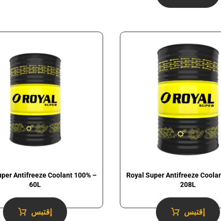
uper Antifreeze Coolant 100% –
Royal Super Antifreeze Coola
60L
208L
إقتبس
إقتبس