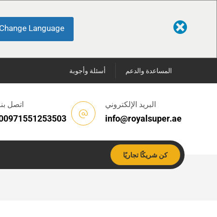
Change Language
المساعدة والدعم
أسئلة وأجوبة
البريد الإلكتروني
اتصل بنا
00971551253503
info@royalsuper.ae
كن شريكًا تجاريًا