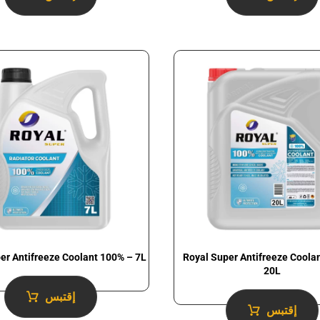
er Antifreeze Coolant 100% – 7L
Royal Super Antifreeze Coola
20L
إقتبس
إقتبس