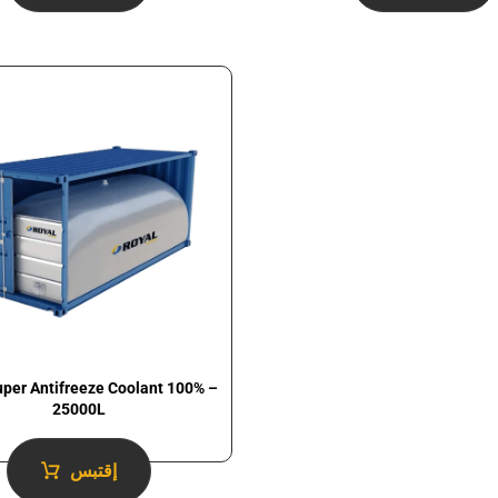
uper Antifreeze Coolant 100% –
25000L
إقتبس