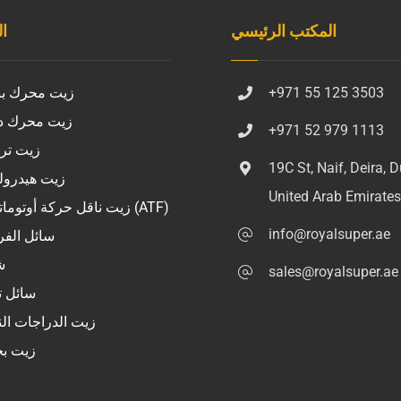
المكتب الرئيسي
ا
+971 55 125 3503
زيت محرك بن
زيت محرك د
+971 52 979 1113
زيت ت
19C St, Naif, Deira, D
زيت هيدرول
United Arab Emirate
زيت ناقل حركة أوتوماتيكي (ATF)
info@royalsuper.ae
سائل الفر
ش
sales@royalsuper.ae
سائل ت
زيت الدراجات الن
زيت ب