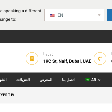
e speaking a different
EN
hange to:
زورونا
19C St, Naif, Dubai, UAE
AR
اتصل بنا
المعرض
التنزيلات
الشه
TYPE T IV