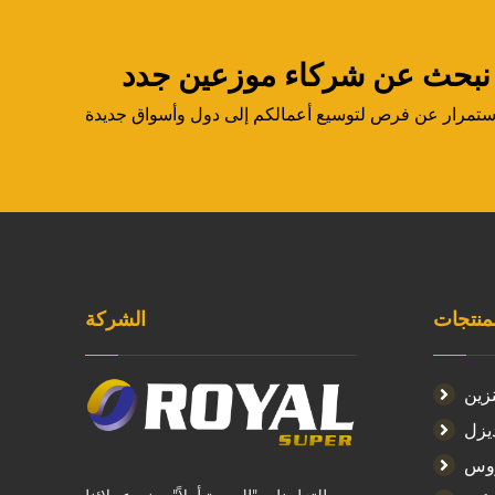
نبحث عن شركاء موزعين جدد
لمنتجات
الشركة
زين
يزل
روس