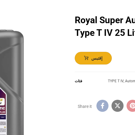
Royal Super Au
Type T IV 25 Li
إقتبس
Autom
,
TYPE T IV
فئات