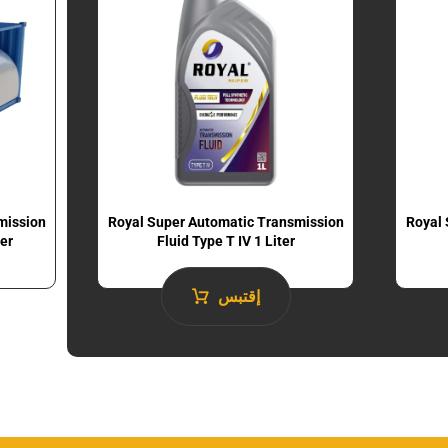
mission
Royal Super Automatic Transmission
Royal 
ter
Fluid​ Type T IV 1 Liter
إقتبس