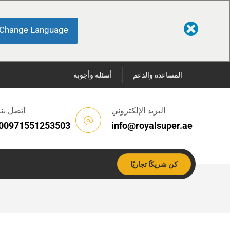
Change Language
المساعدة والدعم
أسئلة وأجوبة
البريد الإلكتروني
اتصل بنا
00971551253503
info@royalsuper.ae
كن شريكًا تجاريًا