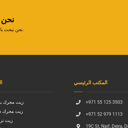
نحن 
نحن نبحث باستمرار عن فرص لتوسيع أعمالكم إلى دول وأسواق جديدة.
المكتب الرئيسي
ا
+971 55 125 3503
زيت محرك بن
زيت محرك د
+971 52 979 1113
زيت ت
19C St, Naif, Deira, D