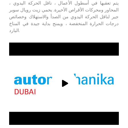
يتم تعقبها في أسطول الأعمال ، ناقل الحركة اليدوي ،
المحاور ومحركات الأقراص الأخيرة. يحمي زيت رويال سوبر
جير لناقل الحركة اليدوي من الصدأ والاستهلاك وخصائص
درجات الحرارة المنخفضة ، ويمنح بداية جيدة في المناخ
البارد.