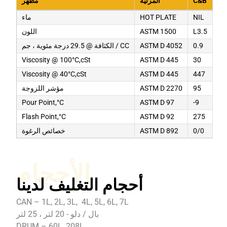
C&B
المرئية
مظهر
NIL
HOT PLATE
ماء
L3.5
ASTM 1500
اللون
0.9
ASTM D 4052
الكثافة @ 29.5 درجة مئوية ، جم / CC
Viscosity @ 100°C,cSt
ASTM D 445
30
Viscosity @ 40°C,cSt
ASTM D 445
447
95
ASTM D 2270
مؤشر اللزوجة
Pour Point,°C
ASTM D 97
-9
Flash Point,°C
ASTM D 92
275
0/0
ASTM D 892
خصائص الرغوة
الأحجام
أحجام التغليف لدينا
CAN – 1L, 2L, 3L, 4L, 5L, 6L, 7L
بال / دلو - 20 لتر ، 25 لتر
DRUM – 60L, 208L