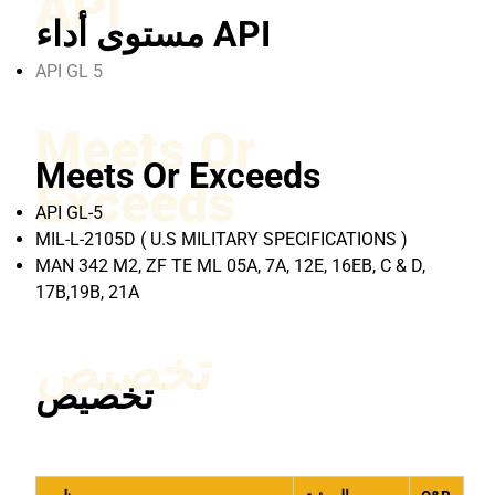
API
مستوى أداء API
API GL 5
Meets Or
Meets Or Exceeds
Exceeds
API GL-5
MIL-L-2105D ( U.S MILITARY SPECIFICATIONS )
MAN 342 M2, ZF TE ML 05A, 7A, 12E, 16EB, C & D,
17B,19B, 21A
تخصيص
تخصيص