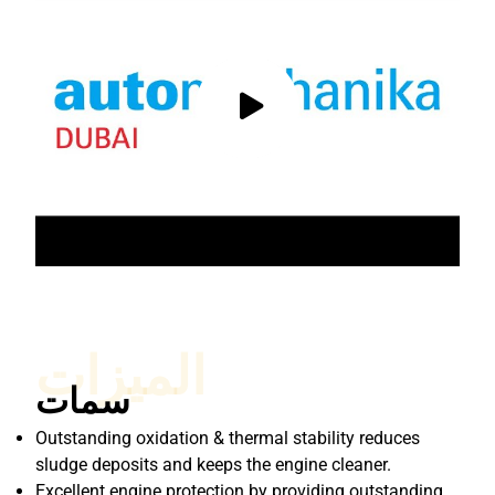
الميزات
سمات
Outstanding oxidation & thermal stability reduces
sludge deposits and keeps the engine cleaner.
Excellent engine protection by providing outstanding