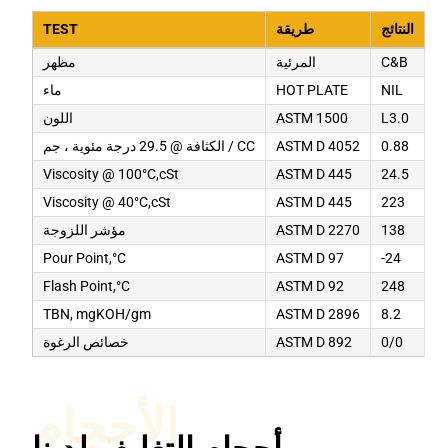
النتائج
طريقة
TEST
C&B
المرئية
مظهر
NIL
HOT PLATE
ماء
L3.0
ASTM 1500
اللون
0.88
ASTM D 4052
الكثافة @ 29.5 درجة مئوية ، جم / CC
Viscosity @ 100°C,cSt
ASTM D 445
24.5
Viscosity @ 40°C,cSt
ASTM D 445
223
138
ASTM D 2270
مؤشر اللزوجة
Pour Point,°C
ASTM D 97
-24
Flash Point,°C
ASTM D 92
248
TBN, mgKOH/gm
ASTM D 2896
8.2
0/0
ASTM D 892
خصائص الرغوة
الأحجام