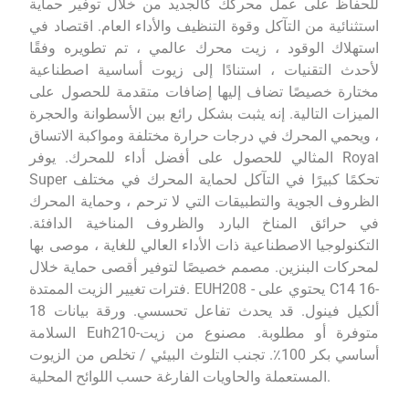
للحفاظ على عمل محركك كالجديد من خلال توفير حماية
استثنائية من التآكل وقوة التنظيف والأداء العام. اقتصاد في
استهلاك الوقود ، زيت محرك عالمي ، تم تطويره وفقًا
لأحدث التقنيات ، استنادًا إلى زيوت أساسية اصطناعية
مختارة خصيصًا تضاف إليها إضافات متقدمة للحصول على
الميزات التالية. إنه يثبت بشكل رائع بين الأسطوانة والحجرة
، ويحمي المحرك في درجات حرارة مختلفة ومواكبة الاتساق
المثالي للحصول على أفضل أداء للمحرك. يوفر Royal
Super تحكمًا كبيرًا في التآكل لحماية المحرك في مختلف
الظروف الجوية والتطبيقات التي لا ترحم ، وحماية المحرك
في حرائق المناخ البارد والظروف المناخية الدافئة.
التكنولوجيا الاصطناعية ذات الأداء العالي للغاية ، موصى بها
لمحركات البنزين. مصمم خصيصًا لتوفير أقصى حماية خلال
فترات تغيير الزيت الممتدة. EUH208 - يحتوي على C14 16-
18 ألكيل فينول. قد يحدث تفاعل تحسسي. ورقة بيانات
السلامة Euh210-متوفرة أو مطلوبة. مصنوع من زيت
أساسي بكر 100٪. تجنب التلوث البيئي / تخلص من الزيوت
المستعملة والحاويات الفارغة حسب اللوائح المحلية.