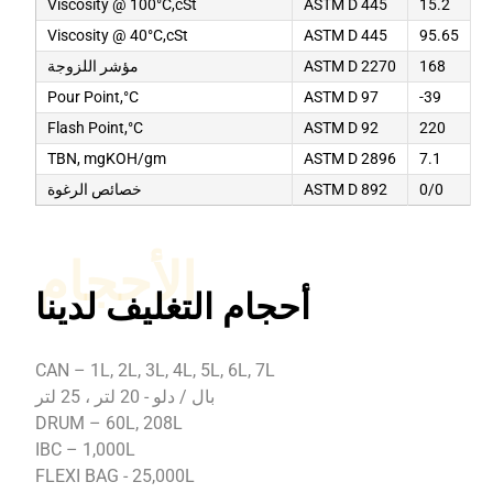
Viscosity @ 100°C,cSt
ASTM D 445
15.2
Viscosity @ 40°C,cSt
ASTM D 445
95.65
168
ASTM D 2270
مؤشر اللزوجة
Pour Point,°C
ASTM D 97
-39
Flash Point,°C
ASTM D 92
220
TBN, mgKOH/gm
ASTM D 2896
7.1
0/0
ASTM D 892
خصائص الرغوة
الأحجام
أحجام التغليف لدينا
CAN – 1L, 2L, 3L, 4L, 5L, 6L, 7L
بال / دلو - 20 لتر ، 25 لتر
DRUM – 60L, 208L
IBC – 1,000L
FLEXI BAG - 25,000L