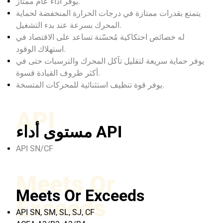
يوفر أداء عام ممتاز.
يتمتع بقدرات ممتازة في درجات الحرارة المنخفضة لحماية
المحرك بسرعة عند بدء التشغيل.
له خصائص احتكاكية مُحسّنة تساعد على الاقتصاد في
استهلاك الوقود.
يوفر حماية سريعة لتقليل تآكل المحرك والترسبات حتى في
أكثر ظروف القيادة قسوة.
يوفر قوة تنظيف استثنائية للمحركات المتسخة.
API
مستوى أداء API
API SN/CF
Meets Or
Meets Or Exceeds
Exceeds
API SN, SM, SL, SJ, CF