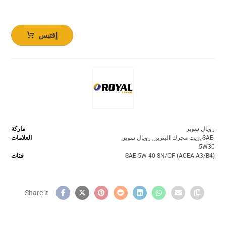
إقتبس
رويال سوبر
ماركة
SAE-
,
زيت محرك البنزين
,
رويال سوبر
العلامات
5W30
SAE 5W-40 SN/CF (ACEA A3/B4)
فئات