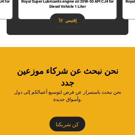
J4 for
Royal Super Lubricants engine oil 20W-50 API CJ4 for
Royal
Diesel Vehicle 1 Liter
إقتبس
نحن نبحث عن شركاء موزعين
جدد
نحن نبحث باستمرار عن فرص لتوسيع أعمالكم إلى دول
وأسواق جديدة.
كن شريكنا