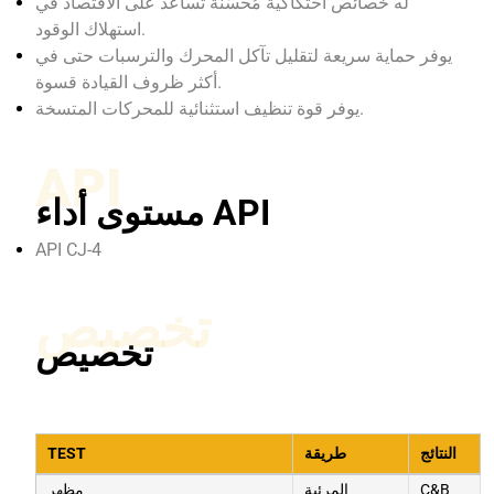
له خصائص احتكاكية مُحسّنة تساعد على الاقتصاد في
استهلاك الوقود.
يوفر حماية سريعة لتقليل تآكل المحرك والترسبات حتى في
أكثر ظروف القيادة قسوة.
يوفر قوة تنظيف استثنائية للمحركات المتسخة.
API
مستوى أداء API
API CJ-4
تخصيص
تخصيص
النتائج
طريقة
TEST
C&B
المرئية
مظهر