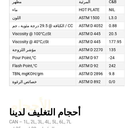
C&B
المرئية
مظهر
NIL
HOT PLATE
ماء
L3.0
ASTM 1500
اللون
0.88
ASTM D 4052
الكثافة @ 29.5 درجة مئوية ، جم / CC
Viscosity @ 100°C,cSt
ASTM D 445
20.5
Viscosity @ 40°C,cSt
ASTM D 445
177.95
135
ASTM D 2270
مؤشر اللزوجة
Pour Point,°C
ASTM D 97
-24
Flash Point,°C
ASTM D 92
242
TBN, mgKOH/gm
ASTM D 2896
9.8
0/0
ASTM D 892
خصائص الرغوة
الأحجام
أحجام التغليف لدينا
CAN – 1L, 2L, 3L, 4L, 5L, 6L, 7L