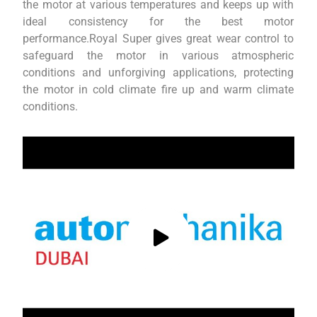
the motor at various temperatures and keeps up with
ideal consistency for the best motor
performance.Royal Super gives great wear control to
safeguard the motor in various atmospheric
conditions and unforgiving applications, protecting
the motor in cold climate fire up and warm climate
conditions.