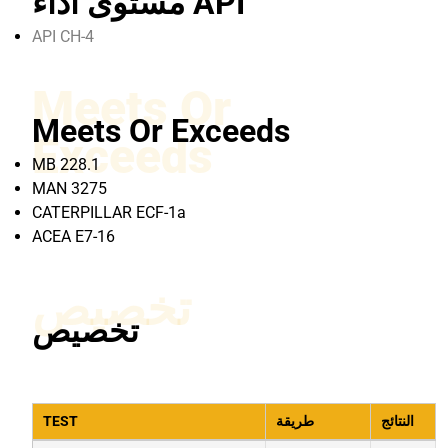
مستوى أداء API
API CH-4
Meets Or
Meets Or Exceeds
Exceeds
MB 228.1
MAN 3275
CATERPILLAR ECF-1a
ACEA E7-16
تخصيص
تخصيص
النتائج
طريقة
TEST