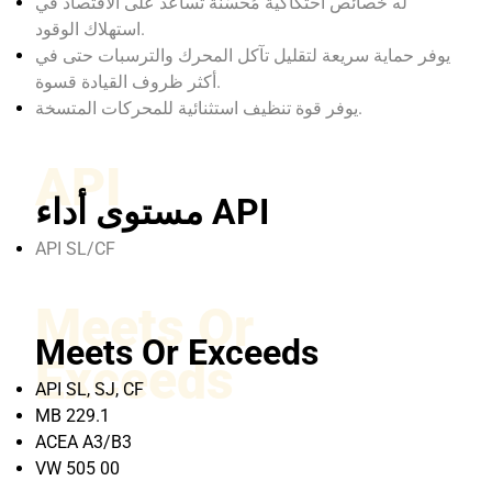
له خصائص احتكاكية مُحسّنة تساعد على الاقتصاد في
استهلاك الوقود.
يوفر حماية سريعة لتقليل تآكل المحرك والترسبات حتى في
أكثر ظروف القيادة قسوة.
يوفر قوة تنظيف استثنائية للمحركات المتسخة.
API
مستوى أداء API
API SL/CF
Meets Or
Meets Or Exceeds
Exceeds
API SL, SJ, CF
MB 229.1
ACEA A3/B3
VW 505 00