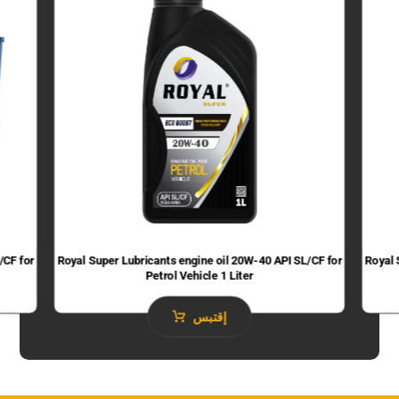
/CF for
Royal Super Lubricants engine oil 20W-40 API SL/CF for
Royal 
Petrol Vehicle 1 Liter
إقتبس