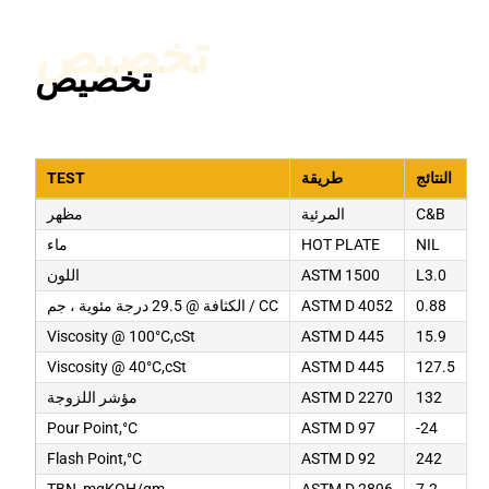
تخصيص
تخصيص
النتائج
طريقة
TEST
C&B
المرئية
مظهر
NIL
HOT PLATE
ماء
L3.0
ASTM 1500
اللون
0.88
ASTM D 4052
الكثافة @ 29.5 درجة مئوية ، جم / CC
Viscosity @ 100°C,cSt
ASTM D 445
15.9
Viscosity @ 40°C,cSt
ASTM D 445
127.5
132
ASTM D 2270
مؤشر اللزوجة
Pour Point,°C
ASTM D 97
-24
Flash Point,°C
ASTM D 92
242
TBN, mgKOH/gm
ASTM D 2896
7.2