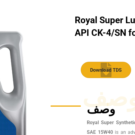
Royal Super Lu
API CK-4/SN for
Download TDS
صف
وصف
Royal Super Syntheti
SAE 15W40
is an adv