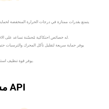
يتمتع بقدرات ممتازة في درجات الحرارة المنخفضة لحماي
له خصائص احتكاكية مُحسّنة تساعد على الاقتصاد في استهلاك الوقود.
يوفر حماية سريعة لتقليل تآكل المحرك والترسبات حت
يوفر قوة تنظيف استثنائية للمحركات المتسخة.
مستوى أداء API