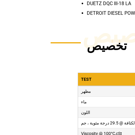
DUETZ DQC III-18 LA
DETROIT DIESEL PO
صيص
تخصيص
TEST
مظهر
ماء
اللون
Viscosity @ 100°C,cSt