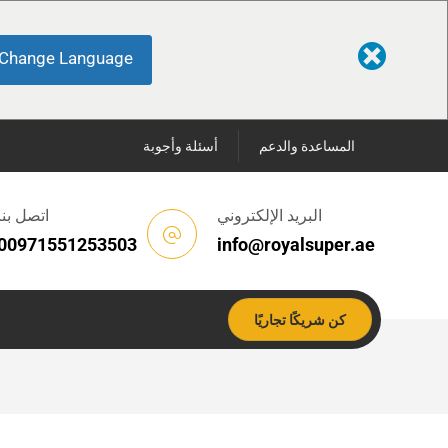
Change Language
المساعدة والدعم
أسئلة وأجوبة
البريد الإلكتروني
اتصل بنا
00971551253503
info@royalsuper.ae
كن شريكًا تجاريًا