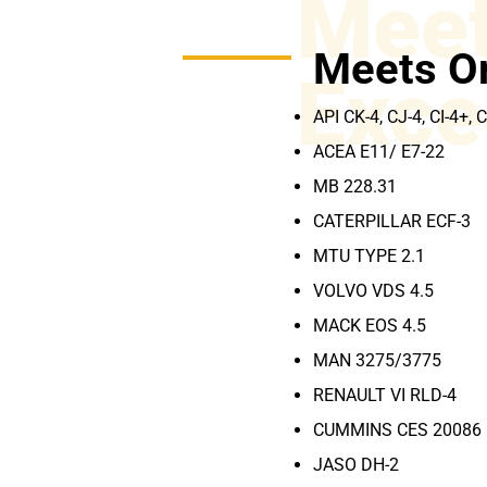
Meet
Meets O
Exce
API CK-4, CJ-4, CI-4+, 
ACEA E11/ E7-22
MB 228.31
CATERPILLAR ECF-3
MTU TYPE 2.1
VOLVO VDS 4.5
MACK EOS 4.5
MAN 3275/3775
RENAULT VI RLD-4
CUMMINS CES 20086
JASO DH-2