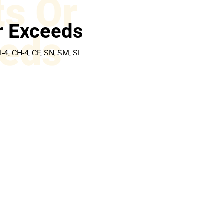
s Or
r Exceeds
eds
CI-4, CH-4, CF, SN, SM, SL