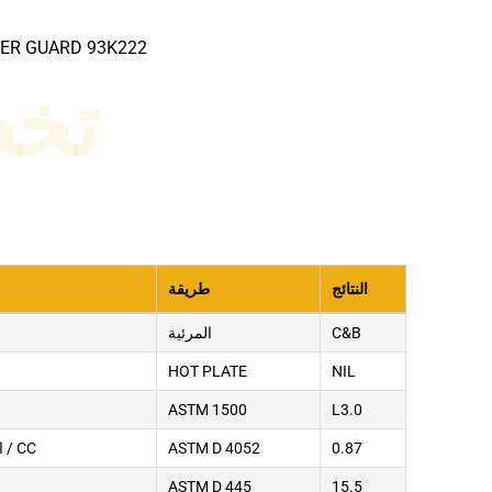
WER GUARD 93K222
تخ
النتائج
طريقة
C&B
المرئية
HOT PLATE
NIL
ASTM 1500
L3.0
0.87
ASTM D 4052
الكثافة @ 29.5 درجة مئوية ، جم / CC
ASTM D 445
15.5