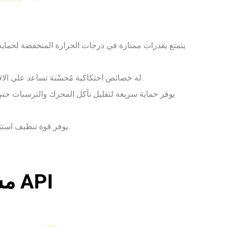
يتمتع بقدرات ممتازة في درجات الحرارة المنخفضة لحماي
له خصائص احتكاكية مُحسّنة تساعد على الاقتصاد في استهلاك الوقود.
يوفر حماية سريعة لتقليل تآكل المحرك والترسبات حت
يوفر قوة تنظيف استثنائية للمحركات المتسخة.
مستوى أداء API