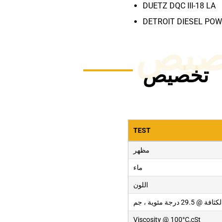
DUETZ DQC III-18 LA
DETROIT DIESEL PO
صيص
تخصيص
TEST
مظهر
ماء
اللون
Viscosity @ 100°C,cSt