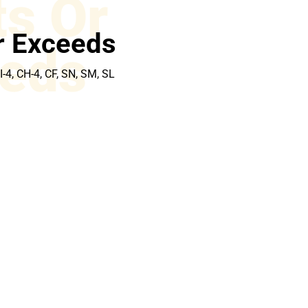
s Or
r Exceeds
eds
CI-4, CH-4, CF, SN, SM, SL