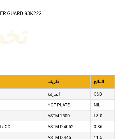
WER GUARD 93K222
تخ
النتائج
طريقة
C&B
المرئية
HOT PLATE
NIL
ASTM 1500
L3.0
0.86
ASTM D 4052
الكثافة @ 29.5 درجة مئوية ، جم / CC
ASTM D 445
11.5