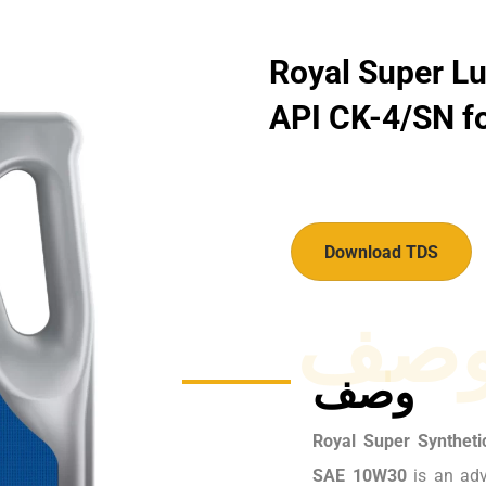
Royal Super Lu
API CK-4/SN for
Download TDS
صف
وصف
Royal Super Syntheti
SAE 10W30
is an adv