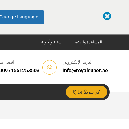
Change Language
المساعدة والدعم
أسئلة وأجوبة
البريد الإلكتروني
اتصل بنا
00971551253503
info@royalsuper.ae
كن شريكًا تجاريًا