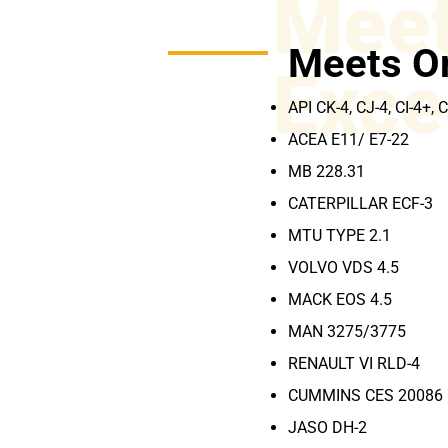
Meet
Meets O
Exce
API CK-4, CJ-4, CI-4+, 
ACEA E11/ E7-22
MB 228.31
CATERPILLAR ECF-3
MTU TYPE 2.1
VOLVO VDS 4.5
MACK EOS 4.5
MAN 3275/3775
RENAULT VI RLD-4
CUMMINS CES 20086
JASO DH-2