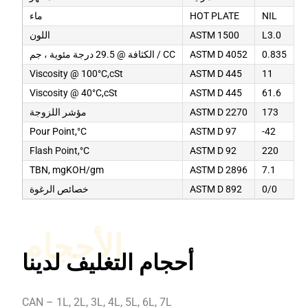
NIL
HOT PLATE
ماء
L3.0
ASTM 1500
اللون
0.835
ASTM D 4052
الكثافة @ 29.5 درجة مئوية ، جم / CC
Viscosity @ 100°C,cSt
ASTM D 445
11
Viscosity @ 40°C,cSt
ASTM D 445
61.6
173
ASTM D 2270
مؤشر اللزوجة
Pour Point,°C
ASTM D 97
-42
Flash Point,°C
ASTM D 92
220
TBN, mgKOH/gm
ASTM D 2896
7.1
0/0
ASTM D 892
خصائص الرغوة
الأحجام
أحجام التغليف لدينا
CAN – 1L, 2L, 3L, 4L, 5L, 6L, 7L