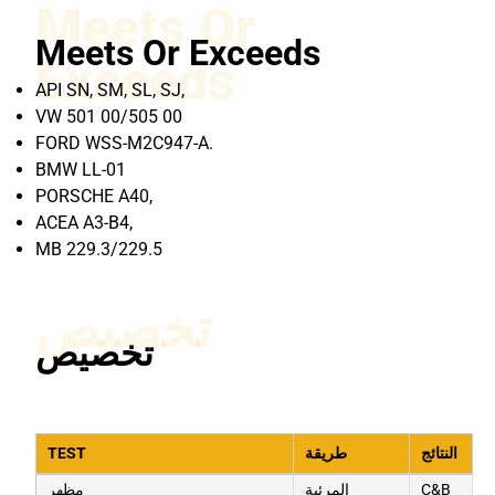
Meets Or
Meets Or Exceeds
Exceeds
API SN, SM, SL, SJ,
VW 501 00/505 00
FORD WSS-M2C947-A.
BMW LL-01
PORSCHE A40,
ACEA A3-B4,
MB 229.3/229.5
تخصيص
تخصيص
النتائج
طريقة
TEST
C&B
المرئية
مظهر