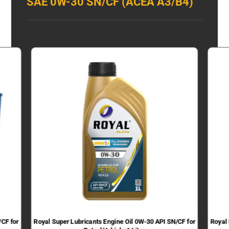
SAE 0W-30 SN/CF (ACEA A3/B4)
/CF for
Royal Super Lubricants Engine Oil 0W-30 API SN/CF for
Royal 