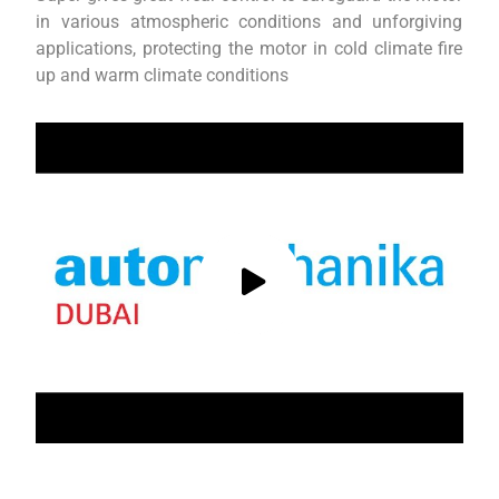
in various atmospheric conditions and unforgiving
applications, protecting the motor in cold climate fire
up and warm climate conditions