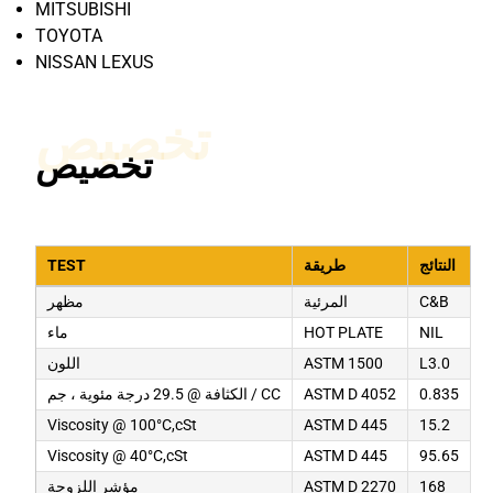
MITSUBISHI
TOYOTA
NISSAN LEXUS
تخصيص
تخصيص
النتائج
طريقة
TEST
C&B
المرئية
مظهر
NIL
HOT PLATE
ماء
L3.0
ASTM 1500
اللون
0.835
ASTM D 4052
الكثافة @ 29.5 درجة مئوية ، جم / CC
Viscosity @ 100°C,cSt
ASTM D 445
15.2
Viscosity @ 40°C,cSt
ASTM D 445
95.65
168
ASTM D 2270
مؤشر اللزوجة