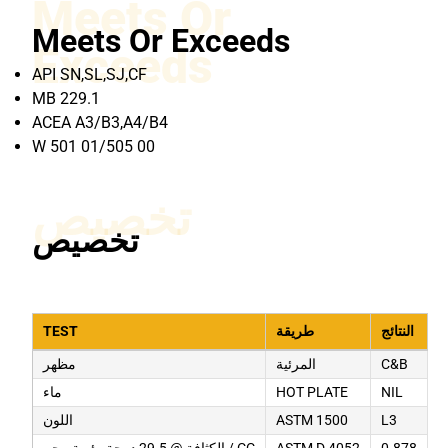
Meets Or
Meets Or Exceeds
Exceeds
API SN,SL,SJ,CF
MB 229.1
ACEA A3/B3,A4/B4
W 501 01/505 00
تخصيص
تخصيص
النتائج
طريقة
TEST
C&B
المرئية
مظهر
NIL
HOT PLATE
ماء
L3
ASTM 1500
اللون