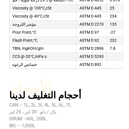
0.878
ASTM D 4052
الكثافة @ 29.5 درجة مئوية ، جم / CC
Viscosity @ 100°C,cSt
ASTM D 445
25
Viscosity @ 40°C,cSt
ASTM D 445
234
135
ASTM D 2270
مؤشر اللزوجة
Pour Point,°C
ASTM D 97
-27
Flash Point,°C
ASTM D 92
232
TBN, mgKOH/gm
ASTM D 2896
7.8
CCS @-20°C,mPa.s
ASTM D 5293
ASTM D 892
خصائص الرغوة
الأحجام
أحجام التغليف لدينا
CAN – 1L, 2L, 3L 4L, 5L, 6L, 7L
بال / دلو - 20 لتر ، 25 لتر
DRUM –60L, 208L
IBC – 1,000L