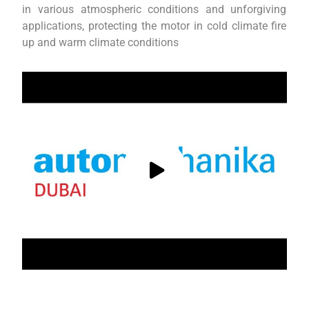
in various atmospheric conditions and unforgiving
applications, protecting the motor in cold climate fire
up and warm climate conditions