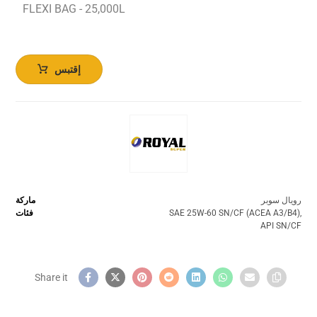
FLEXI BAG - 25,000L
إقتبس
رويال سوبر
ماركة
,
SAE 25W-60 SN/CF (ACEA A3/B4)
فئات
API SN/CF